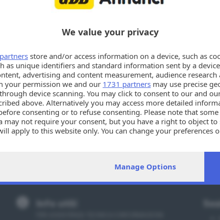
PRESTIGIOSO PLURILOCALE CENT
We value your privacy
CENTRO CITTÀ PLURILOCALI
partners
store and/or access information on a device, such as co
L’ARISTOCRAZIA dell’Abitare nel Cuore dell
h as unique identifiers and standard information sent by a device
silenzio e nel prestigio di uno dei palazzi
ontent, advertising and content measurement, audience research 
della città, proponiamo una dimora che è
h your permission we and our
1731 partners
may use precise geo
piano unico rappresenta la quintessenza d
n through device scanning. You may click to consent to our and ou
esige uno spazio che sia, allo stesso tem
cribed above. Alternatively you may access more detailed infor
generosa metratura offre volumi straord
before consenting or to refuse consenting. Please note that some
plasmati . Garage triplo . Facchinetti 39
 may not require your consent, but you have a right to object to
richiesta di Classificazione Energetica
will apply to this website only. You can change your preferences 
e by returning to this site and clicking the
privacy policy
button a
Manage Options
Info utili
Sez
PER ASSISTENZA TECNICA E INFORMAZIONI