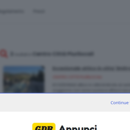
egolamento
Prezzi
2
Centro Città Plurilocali
risultati
in
Eccezionale attico in citta' limit
CENTRO CITTÀ PLURILOCALI
ECCEZIONALE attico in città limitrofe al ce
soggiorno con zona cucina e affacci sia s
10mq, disimpegno, camera doppia, bagn
con bagno riservato (finestrato) e stanza
Continue 
panoramico lastrico solare di circa 200m
completano questa soluzione di pregio la c
Euro 740.000 Cod. U39 Intesa Commercial
2
kWh/m
a