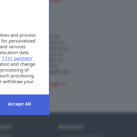
RO STORICO
okies and process
a Storia. Palazzo Guaineri. Nel
 for personalised
 più iconici e finemente restaurati
and services
 sinonimo di distinzione 400 mq su
location data
ell'esclusività, pensata per chi
r
1731 partners
’
po, rappresentanza e rifugio. La
mation and change
inari che attendono di essere
 processing of
21306228 Immobile non soggetto alla
 such processing.
or withdraw your
+ dettagli
t the bottom of
Accept All
ioni
Annunci
Motori
Invia un annuncio