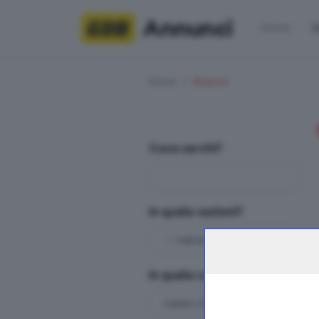
Annunci
Home
R
Home
Ricerca
Cosa cerchi?
In quale sezioni?
In quale categoria?