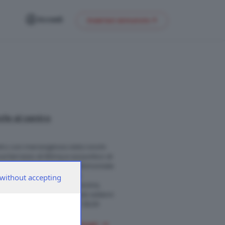
Accedi
Inserisci annuncio
rofe al centro
ntro con meravigliosa vista ronchi
ul terrazzo di 90mq e sul portico di
o finestrato, camera matrimoniale
 guardaroba (finestrata),
without accepting
q con predisposizione piscina,
antina, il box, 2 posti auto esterni
e 030-2423333 C.E. A IPE 29,00
+ dettagli