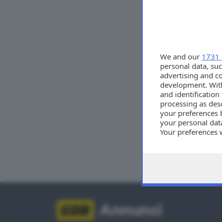
Tutti
We and our
1731 
personal data, suc
advertising and c
development. Wit
and identificatio
processing as des
your preferences 
your personal data
Your preferences 
consent at any tim
the webpage.
Annunci