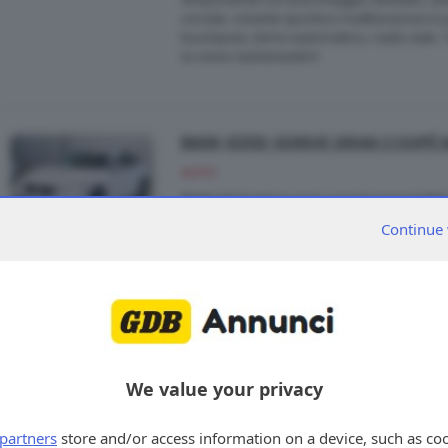
vocale, volante sportivo multifunzione in 
touchpad, clima automatico, radio dab. T
su www.autobaselli.it
BMW 420D XDRIVE GRAN COUPÉ
AUTO
BMW 420d xdrive gran coupé msport 190cv
km 214.000, colore bianco metallizzato, Eur
Continue 
navigatore, cerchi in lega m da 19, sedili s
pacchetto aerodinamico m, fari xeno con 
m, cambio automatico sportivo con pad, b
parcheggio ant/post, cruise control. Tel.
www.autobaselli.it
We value your privacy
MERCEDES A180D AUTO SPORT 'TE
AUTO
partners
store and/or access information on a device, such as co