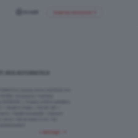
Accedi
Inserisci annuncio
0FF 4X4 AUTOMATICA
TOMATICA, Diesel, Anno 02/2023, Km
o 33.900. Accessori: Cambio
e 2H/4H/4L + Cruise control adattivo
+ Sedili in Pelle + Fari Bi-LED +
ra + Sedili riscaldati + Sensori
zona + Kit di rialzo 5 cm. Tel.
utobaselli.it
+ dettagli