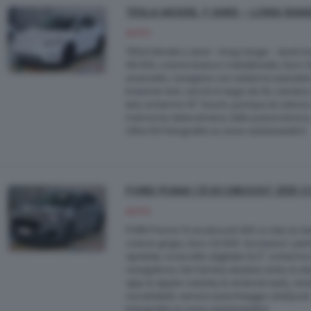
TESLA MODEL Y AWD - LONG RAN
AUTO
TESLA Model y awd - long range - dual mot
49.000, colore bianco metallizzato, Euro 3
avanzato, navigare con sistema autoste
trazione 4x4, cerchi in lega da 19, cambio 
led, schermo 15'' touch, pompa di calore, k
memoria, telecamere, tetto panoramico, 
Oltre 50 fotografie su www.autobaselli.it
FORD PUMA 1.5 ECOBOOST 200 C
AUTO
FORD Puma 1.5 ecoboost 200 cv s&s st, be
colore grigio, Euro 22.500. Accessori: p
apribile, cruscotto digitale 12,3", schermo 
navigatore, fari full led, keyless entry & st
app & apple carplay & android auto, wirel
riscaldabili, sensori parcheggio ant/post.
fotografie su www.autobaselli.it