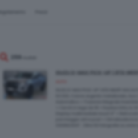
egolamento
Prezzi
259
risultati
ISUZU D-MAX PICK-UP 1.9TD N6
AUTO
ISUZU D-MAX PICK-UP 1.9TD N60FF 4X4 AU
63.000, Colore argento metallizzato, Eur
Automatico + Trazione Integrale Inseribil
+ Cerchi in lega da 18 + Keyless Entry & GO 
Display multimediale touch 9" + Retrocame
parcheggio ant e post + Climatizzatore bi-
0309923047 . Oltre 50 fotografie su www.a