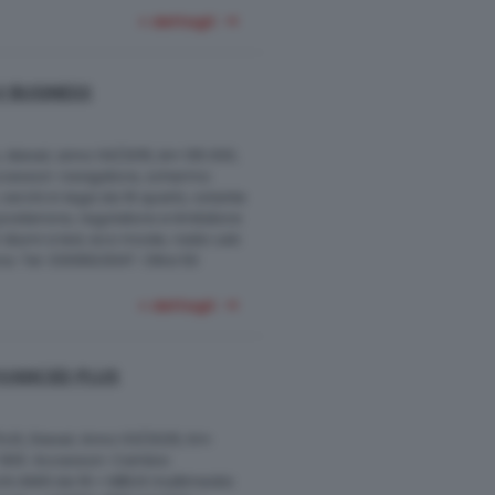
+ dettagli
V BUSINESS
, diesel, anno 04/2015, km 135.000,
Accessori: navigatore, schermo
erchi in lega da 16 quartz, volante
 posteriore, regolatore e limitatore
i diurni a led, eco mode, radio usb
na. Tel. 0309923047. Oltre 50
+ dettagli
DVANCED PLUS
US, Diesel, Anno 03/2025, Km
37.900. Accessori: Cambio
chi AMG da 19 + MBUX multimedia