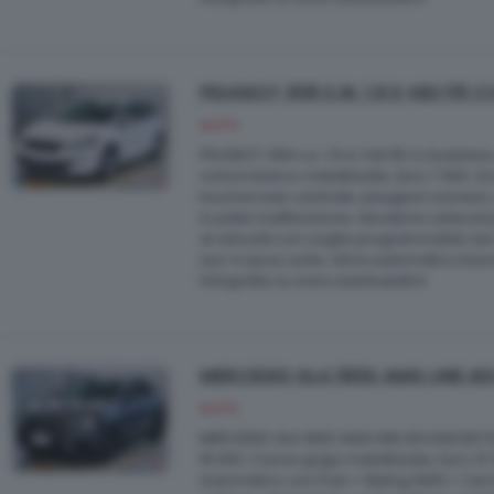
PEUGEOT 308 S.W. 1.6 E-HDI 115 C
AUTO
PEUGEOT 308 s.w. 1.6 e-hdi 115 cv business
colore bianco metallizzato, Euro 7.900. 
touchscreen centrale, peugeot connect, c
in pelle multifunzione, rilevatore ostacoli
di velocità con soglie programmabili, far
aux-in ipod, isofix, clima automatico bizo
fotografie su www.autobaselli.it
MERCEDES GLA 180D AMG LINE A
AUTO
MERCEDES GLA 180D AMG LINE ADVANCED PL
18.000, Colore grigio metallizzato, Euro 
Automatico con Pad + Styling AMG + Cer