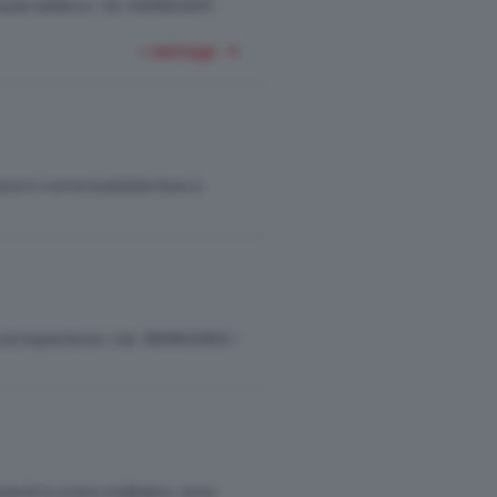
aule elettrico. Tel. 0309923047.
+ dettagli
lavoro come badante fissa a
ed esperienza. Cel. 3899833802 -
rdì in orario mattutino, zona