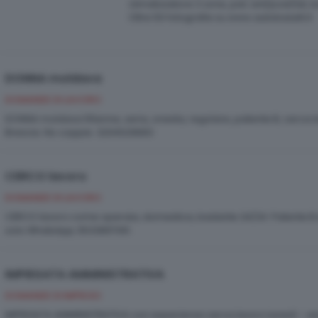
climatizzatore 3 zone, pdc ant/post/lat, b
Oltre 50 fotografie su www.autobaselli.it
DONNA moldava
DOMANDE DI LAVORO
DONNA moldava 55enne, seria, onesta, regolare, patente B, cerca 
Brescia. No coppie. 3204029683
CERCO lavoro
DOMANDE DI LAVORO
CERCO lavoro come operaia, domestica, badante 24/24. Patente B 
solo WhatsApp 3533897061.
IMPIEGATA AMMINISTRATIVA
DOMANDE DI IMPIEGO
IMPIEGATA AMMINISTRATIVA con esperienza cerca lavoro lunedì - vene