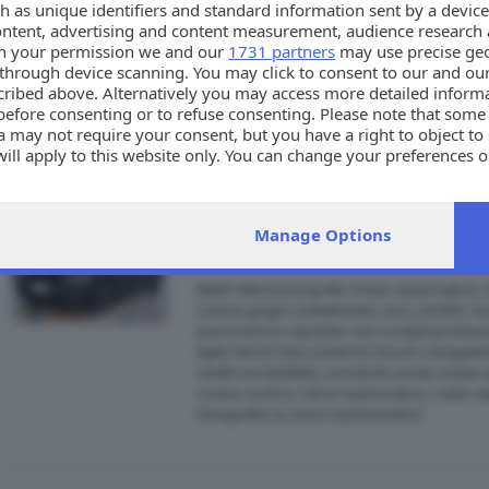
h as unique identifiers and standard information sent by a device
MERCEDES A180d auto sport 'tech pack' 116
ontent, advertising and content measurement, audience research 
colore argento metallizzato, Euro 19.900
h your permission we and our
1731 partners
may use precise geo
pad, tech pack, sedili sportivi in pelle/te
n through device scanning. You may click to consent to our and ou
performance, assistente vocale, mbux av
cribed above. Alternatively you may access more detailed infor
ant/post/lat, parcheggio assistito, bluet
before consenting or to refuse consenting. Please note that some
clima automatico bi-zona, cerchi in lega 
 may not require your consent, but you have a right to object to
Oltre 50 fotografie su www.autobaselli.it
will apply to this website only. You can change your preferences 
e by returning to this site and clicking the
privacy policy
button a
BMW 318D TOURING 48V MHEV A
Manage Options
AUTO
BMW 318d touring 48v mhev automatico, di
colore grigio metallizzato, Euro 24.500. 
panoramico apribile, live cockpit profes
light, fari bi-led, schermo touch, navigat
sedili riscaldabili, comandi vocali, baule e
cruise control, clima automatico, radio d
fotografie su www.autobaselli.it