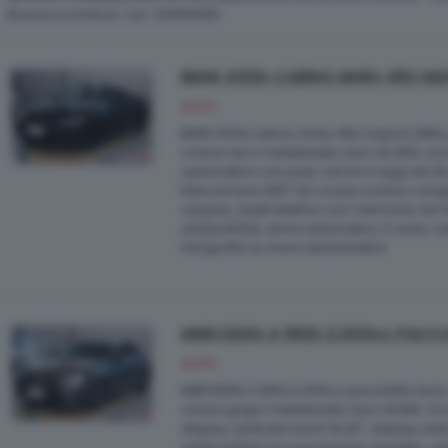
Brescia e limitrofi. Cel. 3341836151
BMW 430D CABRIO MHEV 48V MS
AUTO
BMW 430d cabrio mhev 48v msport 286cv,
colore nero metallizzato, Euro 44.900, iv
automatico con pad, cerchi in lega da 19 m
telecamere 360° 3d, cruise control, navi
carplay, sedili elettrici con memoria, fari
ant/post/lat, clima automatico 3 zone, ra
fotografie su www.autobaselli.it
MERCEDES A 180D 2.000cc PACC
AUTO
MERCEDES A 180d 2.000cc pacchetto tech, 
colore grigio metallizzato, Euro 18.900. Ac
display centrale touch 10,25", display sull
ant/post/lat con parcheggio assistito, sedi