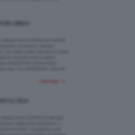
PORT 286CV
 diesel, anno 07/2023, km 29.000,
a esposta. Accessori: cambio
, air collar, pelle 'vernasca' rossa,
gatore, android auto & apple
 led, ambient led, sensori park
dio dab. Tel. 0309923047. Oltre 50
+ dettagli
HETTO TECH
diesel, anno 02/2021, km 66.000,
cessori: night pack, pack tech, 2
a plancia 10,25", navigatore, pdc
li anteriori riscaldabili, assistente