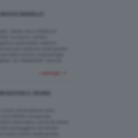
 'NUOVO MODELLO'
lo', diesel, anno 11/2018, km
30.500. Accessori: cambio
igatore, pelle totale, sistema
e led, pdc ant/post, sedili sportivi,
automatico trizona, ambient light,
itale. Tel. 0309923047. Oltre 50
+ dettagli
INE EDITION S-TRONIC
s-tronic, ibrido/diesel, anno
, Euro 48.900, iva esposta.
mbio automatico, cerchi 19, virtual
lato passeggero, fari full led,
ruise control, sedili sportivi,