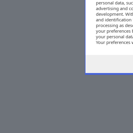
personal data, suc
advertising and c
development. Wit
and identificatio
processing as des
your preferences 
your personal data
Your preferences 
consent at any tim
the webpage.