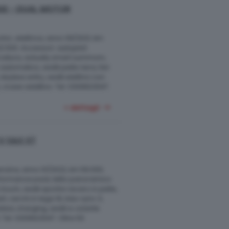
GE - DUAL MOTOR
or, elettrica, anno 09/2021, km
2.500. Accessori: autopilot
rzatura, actually smart summom,
automatico, sedili pelle nera, fari
eyless entry, sedili elettrici con
cruise adattivo. Tel. 0309923047.
+ dettagli
V S&S ST
nzina, anno 01/2022, km 59.000,
erformance pack, tetto panoramico
touch, sedili sportivi recaro in pelle,
art, cerchi in lega 19, b&o sync 3,
ess charging, sedili e volante
 Tel. 0309923047. Oltre 50