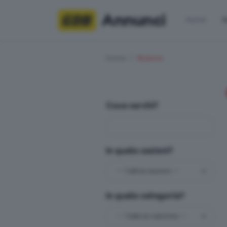
Annunci
Home
R
Home
Ricerca
Cosa cerchi?
In quale sezioni?
In quale categoria?