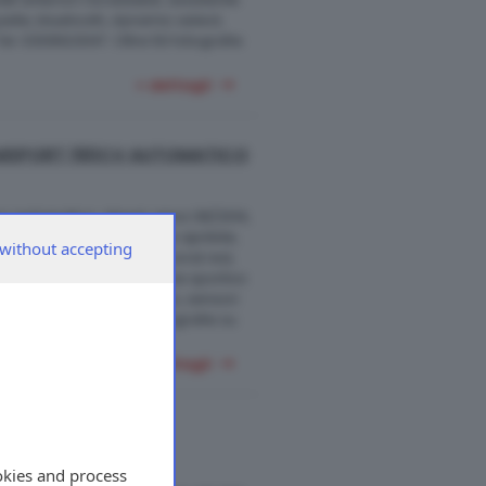
pelle, bluetooth, dynamic select,
el. 0309923047. Oltre 50 fotografie
+ dettagli
 MSPORT 190CV AUTOMATICO
 automatico, diesel, anno 08/2014,
o 14.900. Accessori: tetto apribile,
without accepting
portivi in pelle "dakota" coral red,
led, volante multifunzione sportivo
luetooth, baule elettrico, sensori
 0309923047. Oltre 50 fotografie su
+ dettagli
CH PACK' 116CV
okies and process