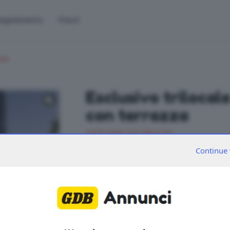
egolamento
Prezzi
cio
Esclusivo trilocale
con terrazza
CITTÀ ZONA SUD TRILOCALI
Continue 
NUOVO esclusivo trilocale al quinto piano. 
d'ingresso si trova un soggiorno con terraz
lavanderia, bagno finestrato, camera dop
bagno riservato e balcone. Possibilità di ca
finiture sono personalizzabili scegliendo da
qualità. Euro 535.000 Intesa Commerciale 
2
IPE 3,51 kWh/m
a