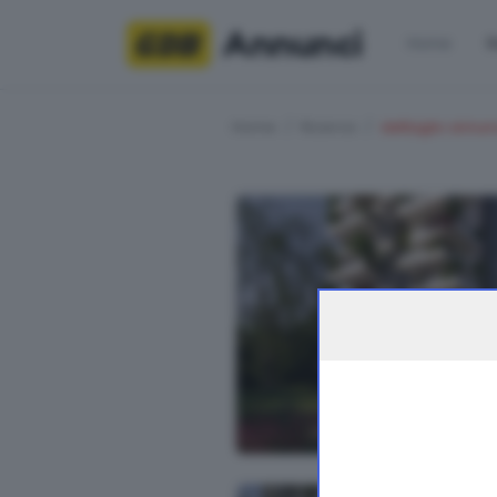
Annunci
Home
R
Home
Ricerca
dettaglio annun