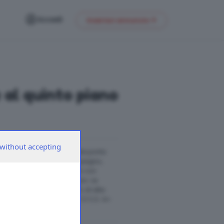
Accedi
Inserisci annuncio
 al quinto piano
without accepting
Tipologia C1: Entrando dalla porta
za e cucina a vista, disimpegno,
pia, camera matrimoniale con
ntina, box singolo o doppio. Le
 un dettagliato capitolato di alta
030-2423333 Cod. U15 P5 C1 C.E. A+