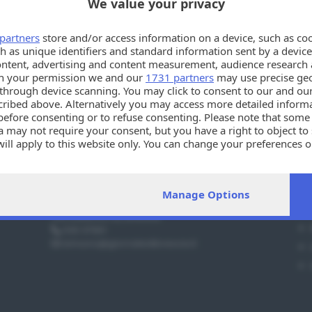
We value your privacy
partners
store and/or access information on a device, such as co
h as unique identifiers and standard information sent by a device
ontent, advertising and content measurement, audience research 
h your permission we and our
1731 partners
may use precise geo
n through device scanning. You may click to consent to our and ou
cribed above. Alternatively you may access more detailed infor
before consenting or to refuse consenting. Please note that some
 may not require your consent, but you have a right to object to
will apply to this website only. You can change your preferences 
e by returning to this site and clicking the
privacy policy
button a
Info utili
Sez
Manage Options
PER ASSISTENZA TECNICA E INFORMAZIONI
Via Solferino 22, Brescia
030 37901
annunci@giornaledibrescia.it