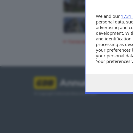
We and our
1731 
personal data, suc
advertising and c
development. Wit
and identificatio
Torna alla ricerca
processing as des
your preferences 
your personal data
Your preferences 
consent at any tim
the webpage.
Annunci
© Copyright Editoriale Bresciana S.p.A.