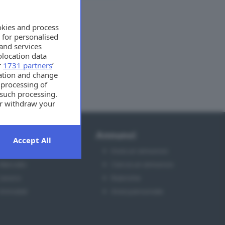
okies and process
 for personalised
and services
location data
r
1731 partners
’
mation and change
 processing of
 such processing.
or withdraw your
t the bottom of
ioni
Annunci
Accept All
Motori
Invia un annuncio
Mercato
Cerca un annuncio
Lavoro
Rubriche
Immobili
Area personale