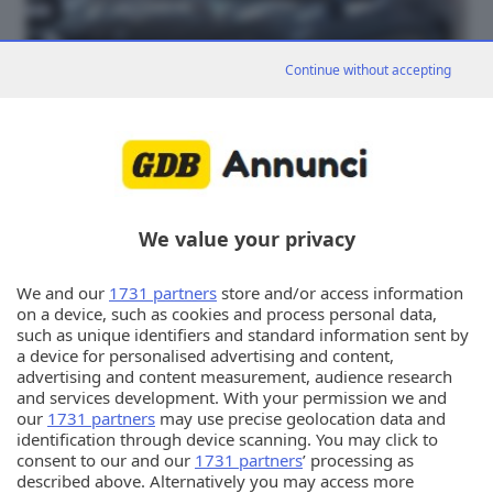
Continue without accepting
BMW 318D TOURING 48V MHEV AUTOMATICO
We value your privacy
AUTO
BMW 318d touring 48v mhev automatico, diesel, anno 10/2021,
We and our
1731 partners
store and/or access information
km 65.000, colore grigio metallizzato, Euro 24.500. Accessori:
on a device, such as cookies and process personal data,
cambio automatico, tetto panoramico apribile, live cockpit
such as unique identifiers and standard information sent by
professional, head-up display, ambient light, fari bi-led,
a device for personalised advertising and content,
schermo touch, navigatore, apple carplay & android auto,
advertising and content measurement, audience research
sedili riscaldabili, comandi vocali, baule elettrico, sensori park
and services development. With your permission we and
ant e post, cruise control, clima automatico, radio dab. Tel.
our
1731 partners
may use precise geolocation data and
0309923047. Oltre 50 fotografie su www.autobaselli.it
identification through device scanning. You may click to
+ dettagli
consent to our and our
1731 partners
’ processing as
described above. Alternatively you may access more