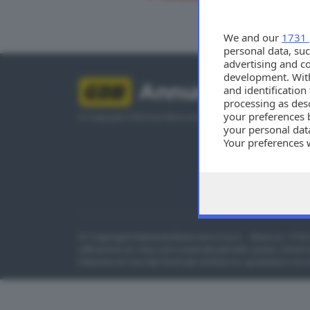
We and our
1731 
personal data, suc
advertising and c
development. Wit
Annunci
and identificatio
processing as des
your preferences 
© Copyright Editoriale Bresciana S.p.A.
your personal data
Your preferences 
consent at any tim
the webpage.
© Copyright Editoriale Bresciana S.p.A. - Brescia- P.IV
diffusione on-line, sono riservati per tutti i paesi.
Inform
Edizione on line del Giornale di Brescia, quotidiano di