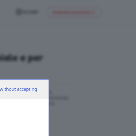
Accedi
Inserisci annuncio
ale e per
without accepting
andro è un uomo di parola,
compagna giusta per lui è femminile,
 - SMS/WhatsApp 3462203414