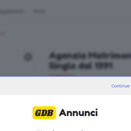
egolamento
Prezzi
cio
Agenzia Matrimoni
Single dal 1991
MATRIMONIALI
Continue 
LIBERO professionista 53enne, zona Iseo, S
empatico, attento alle esigenze altrui. La 
garbata. Obiettivo Incontro: 0302424035