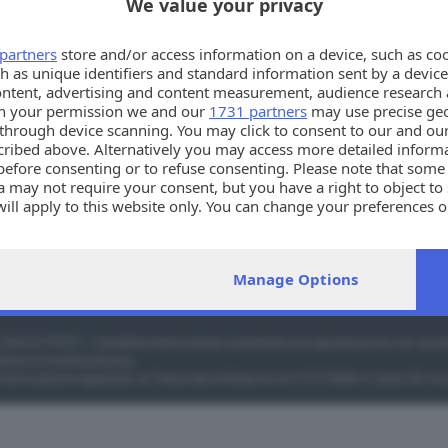
We value your privacy
partners
store and/or access information on a device, such as co
h as unique identifiers and standard information sent by a device
ontent, advertising and content measurement, audience research 
h your permission we and our
1731 partners
may use precise geo
Info utili
Sez
n through device scanning. You may click to consent to our and ou
PER ASSISTENZA TECNICA E INFORMAZIONI
cribed above. Alternatively you may access more detailed infor
Via Solferino 22, Brescia
before consenting or to refuse consenting. Please note that some
030 37901
 may not require your consent, but you have a right to object to
annunci@giornaledibrescia.it
will apply to this website only. You can change your preferences 
e by returning to this site and clicking the
privacy policy
button a
Manage Options
A 00272770173 - L'adattamento totale o parziale e la riproduzione con qual
ative e moduli privacy
.
 informazione registrato al Tribunale di Brescia al n° 07/1948 in data 30 n