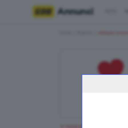
Annunci
Home
R
Home
Ricerca
dettaglio annun
Torna alla ricerca