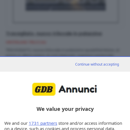
Travagliato, nuovo trilocale in palazzina
HINTERLAND TRILOCALI
TRAVAGLIATO, nuovo trilocale in palazzina quadrifamiliare, al
primo e ultimo piano, è così disposto: ingresso pedonale
indipendente, soggiorno con cucina a vista, loggia,
Continue without accepting
disimpegno notte, ripostiglio/lavanderia, 2 ampie camere di
cui una con cabina armadio, bagno finestrato con doccia e
balcone, taverna e lavanderia al piano interrato. Box doppio in
larghezza. Riscaldamento e raffrescamento a pavimento;
Impianto fotovoltaico sul tetto. Euro 350.000 Cod.B999-P1-A
2
Intesa Commerciale 030.2423333 C.E. A+ IPE 3,51 kWh/m
a
+ dettagli
We value your privacy
We and our
1731 partners
store and/or access information
on a device, such as cookies and process personal data,