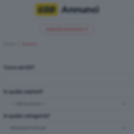
Annunci
Inserisci annuncio
Home
Ricerca
Cosa cerchi?
In quale sezioni?
In quale categoria?