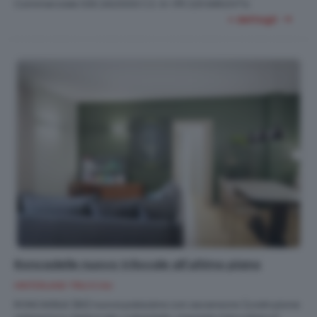
2
Commerciale 030.2423333 C.E. A+ IPE 3,51 kWh/m
a
+ dettagli
Roncadelle nuovo trilocale all'ultimo piano
HINTERLAND TRILOCALI
RONCADELLE (BS) nuova palazzina con ascensore (costruzione