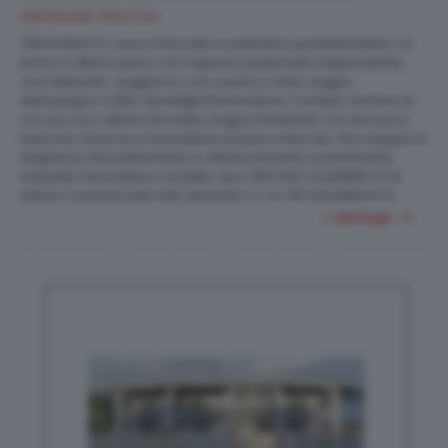
HINTERLAND TRILOCALI
TRAVAGLIATO, nuovo trilocale in palazzina quadrifamiliare, al
primo e ultimo piano con ingresso pedonale indipendente,
così disposto: soggiorno con cucina a vista, loggia,
disimpegno notte, ripostiglio/lavanderia, 2 ampie camere di
cui una con cabina armadio, bagno finestrato con doccia e
balcone, taverna e lavanderia al piano interrato. Box doppio in
larghezza. Riscaldamento e raffrescamento a pavimento;
Impianto fotovoltaico sul tetto. Euro 350.000 Cod.B999-P1-B
2
Intesa Commerciale 030.2423333 C.E. A+ IPE 3,51 kWh/m
a
+ dettagli