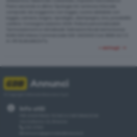
antisismica, fabbricato coibentato, impianto fotovoltaico).
Piano secondo e ultimo Tipologia A2: luminoso trilocale
composto da soggiorno con loggia, cucina abitabile con
loggia, camere, bagno, ripostiglio, disimpegno, box, possibilità
cantina. Consegna autunno 2026. Finiture personalizzabili.
Termoautonomi e climatizzati. Detrazioni fiscali sisma bonus.
€283.000 Intesa Commerciale 030-2423333 Cod. B990 A2 C.E.
2
A+ IPE 15,99 kWh/m
a
+ dettagli
Annunci
© Copyright Editoriale Bresciana S.p.A.
Info utili
PER ASSISTENZA TECNICA E INFORMAZIONI
Via Solferino 22, Brescia
030 37901
annunci@giornaledibrescia.it