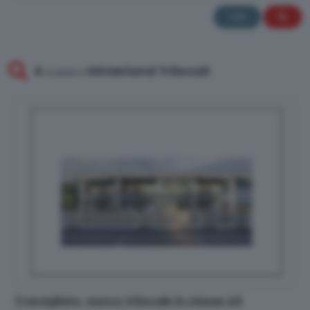
Tutti
4
Hinterland Trilocali
risultati
in
Travagliato, nuovo trilocale in classe A4