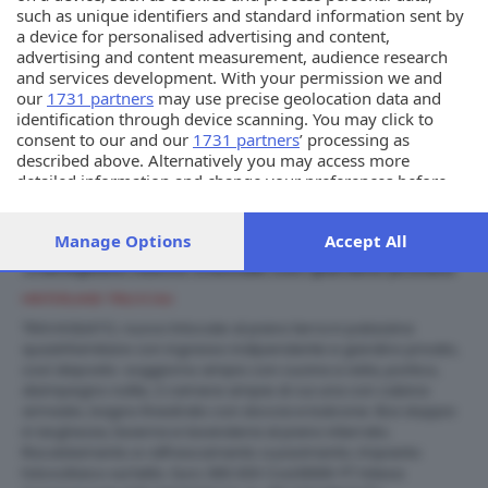
such as unique identifiers and standard information sent by
a device for personalised advertising and content,
advertising and content measurement, audience research
and services development. With your permission we and
our
1731 partners
may use precise geolocation data and
identification through device scanning. You may click to
consent to our and our
1731 partners
’ processing as
described above. Alternatively you may access more
detailed information and change your preferences before
consenting or to refuse consenting. Please note that some
processing of your personal data may not require your
Manage Options
Accept All
consent, but you have a right to object to such processing.
Your preferences will apply to this website only. You can
Travagliato nuovo trilocale con giardino privato
change your preferences or withdraw your consent at any
HINTERLAND TRILOCALI
time by returning to this site and clicking the
privacy policy
button at the bottom of the webpage.
TRAVAGLIATO, nuovo trilocale al piano terra in palazzina
quadrifamiliare con ingresso indipendente e giardino privato,
così disposto: soggiorno ampio con cucina a vista, portico,
disimpegno notte, 2 camere ampie di cui una con cabina
armadio, bagno finestrato con doccia e balcone. Box doppio
in larghezza, taverna e lavanderia al piano interrato;
Riscaldamento e raffrescamento a pavimento; Impianto
fotovoltaico sul tetto. Euro 365.000 Cod.B999-PT Intesa