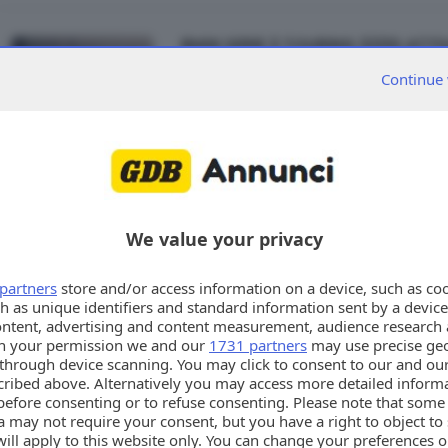
BMW SERIE 3 TOURING 320D ATTI
AUTO
Continue 
BMW SERIE 3 TOURING 320D ATTIVA RESTYLI
299.000, Colore nero metallizzato, Euro 3.
Sedili Sportivi + Sospensioni Sportive + 
Anteriori/Posteriori + Volante Sportivo a 
Business CD RDS + AUX-in + Climatizzator
Lega da 17'' + Specch Rip Elett/Elettroc
Tel. 0309923047 . Oltre 50 fotografie su w
We value your privacy
partners
store and/or access information on a device, such as co
PEUGEOT 308 SW PURETECH TURB
h as unique identifiers and standard information sent by a device
ontent, advertising and content measurement, audience research 
AUTO
h your permission we and our
1731 partners
may use precise geo
PEUGEOT 308 sw puretech turbo 110cv act
n through device scanning. You may click to consent to our and ou
22.000, Colore verde metallizzato, Euro 1
cribed above. Alternatively you may access more detailed infor
con Head-up Digital Display 10", Touchscr
before consenting or to refuse consenting. Please note that some
Mirrorscreen, Apple carplay, Android auto
 may not require your consent, but you have a right to object to
WiFi, Climatizzatore automatico bi-zona, K
will apply to this website only. You can change your preferences 