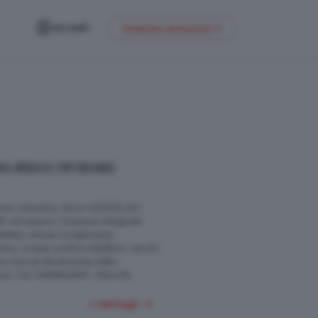
Accedi
Inserisci annuncio
TRO 450CV TIPTRONIC
ronic, benzina, anno 04/2021, km
00. Accessori: trazione integrale
les, virtual cockpit plus,
ivory, cruise control adattivo, cerchi
trix, frecce dinamiche, tetto
e. Tel. 0309923047. Oltre 50
+ dettagli