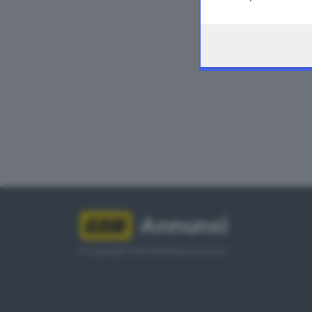
consent at any tim
the webpage.
Annunci
© Copyright Editoriale Bresciana S.p.A.