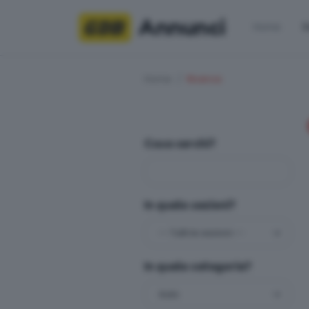
Annunci
Home
R
Home
Ricerca
Cosa cerchi?
In quale sezioni?
In quale categoria?