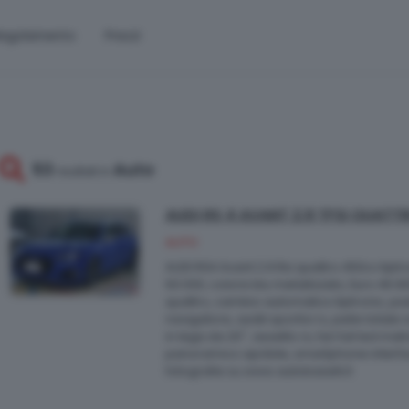
egolamento
Prezzi
53
Auto
risultati
in
AUDI RS 4 AVANT 2.9 TFSI QUAT
AUTO
AUDI RS4 Avant 2.9 tfsi quattro 450cv tipt
93.000, colore blu metallizzato, Euro 46.9
quattro, cambio automatico tiptronic, padd
navigatore, sedili sportivi rs, pelle totale 
in lega da 20'', assetto rs, fari full led ma
panoramico apribile, smartphone interfac
fotografie su www.autobaselli.it